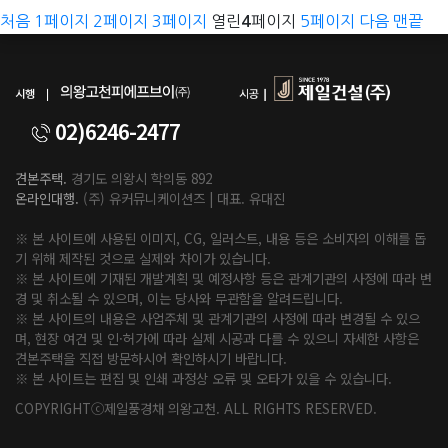
처음
1
페이지
2
페이지
3
페이지
열린
페이지
5
페이지
다음
맨끝
4
02)6246-2477
견본주택.
경기도 의왕시 학의동 892
온라인대행.
(주) 유커뮤니케이션즈 | 대표. 유대진
※ 본 사이트에 사용된 이미지, CG, 일러스트, 내용 등은 소비자의 이해를 돕
기 위해 제작된 것으로 실제와 차이가 있습니다.
※ 본 사이트에 기재된 개발계획 및 예정사항 등은 관계기관의 사정에 따라 변
경 및 취소될 수 있으며, 이는 당사와 무관함을 알려드립니다.
※ 본 사이트의 내용은 사업주체 및 관계기관의 사정에 따라 변경될 수 있으
며, 현장 여건 및 인·허가에 따라 실제 시공과 다를 수 있으니 자세한 사항은
견본주택을 직접 방문하시어 확인하시기 바랍니다.
※ 본 사이트는 편집 및 인쇄 과정상 오류 및 오타가 있을 수 있습니다.
COPYRIGHTⓒ제일풍경채 의왕고천. ALL RIGHTS RESERVED.