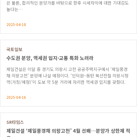
은 물론, 합리적인 분양가를 바탕으로 향후 시세차익에 대한 기대감도
높다는…
2025-04-18
국토일보
수도권 분양, 역세권 입지·교통 특화 노려라
제일건설은 이달 중 경기도 의왕시 고천 공공주택지구에서 ‘제일풍경
채 의왕고천’ 분양에 나설 예정이다. ‘인덕원~동탄 복선전철 의왕시청
역(가칭/예정)’이 도보 약 5분 거리에 자리한 역세권 입지를 갖췄다.
2025-04-16
SR타임스
제일건설 ‘제일풍경채 의왕고천’ 4월 선봬…분양가 상한제 적