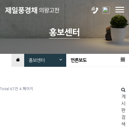
홍보센터
홍보센터
언론보도
Total 67건
4 페이지
게
시
판
검
색