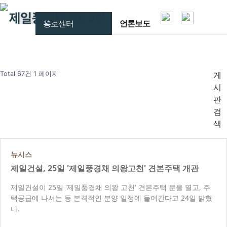
홍보센터
홍보센터
언론보도
Total 67건
1 페이지
게
시
판
검
색
뉴시스
제일건설, 25일 '제일풍경채 의왕고천' 견본주택 개관
제일건설이 25일 '제일풍경채 의왕 고천' 견본주택 문을 열고, 주
택공급에 나서는 등 본격적인 분양 일정에 들어간다고 24일 밝혔
다.